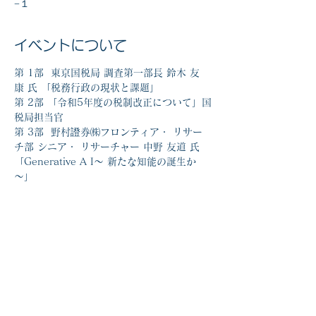
−１
イベントについて
第 1部  東京国税局 調査第一部長 鈴木 友
康 氏 「税務行政の現状と課題」
第 2部 「令和5年度の税制改正について」国
税局担当官 
第 3部  野村證券㈱フロンティア・ リサー
チ部 シニア・ リサーチャー 中野 友道 氏 
「Generative A I～ 新たな知能の誕生か
～」
このイベントをシェア