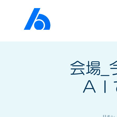
公益社団法人​
京橋法人
会場_
ＡＩ
日テレ