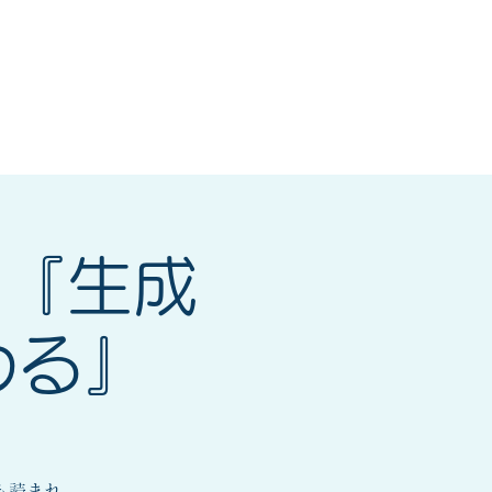
研修会
もっと見る
く『生成
わる』
も読まれ