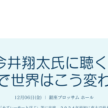
会
法人会とは
入会案内
今井翔太氏に聴
で世界はこう変
12月06日(金)
  |  
銀座ブロッサム ホール
「カズレーサーと学ぶ」等に出演、２０２４年最初に東大で最