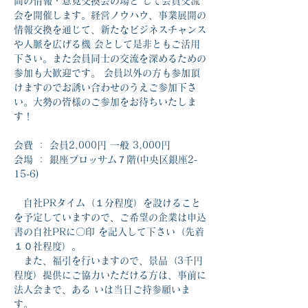
間の情報・意見交換会の場と して会員交流
会を開催します。経営ノウハウ、事業展開の
情報交換を通じて、新たなビジネスチャンス
や人脈を広げる機 会として是非ともご活用
下さい。また会員同士の交流を深めるための
参加も大歓迎です。 会員以外の方も参加頂
けますのでお誘い合わせのうえご参加下さ
い。大勢の皆様のご参加をお待ちいたしま
す！
会費 ： 会員2,000円 一般 3,000円 
会場 ： 銀座ブロッサム７階(中央区銀座2-
15-6)
　自社PRタイム（１分程度）を設けること
を予定していますので、ご希望の企業は申込
書の自社PRに〇印 を記入して下さい（先着
１０社程度）。 
　また、福引を行いますので、景品（3千円
程度）提供にご協力いただける方は、事前に
法人会まで、ある いは当日ご持参願いま
す。