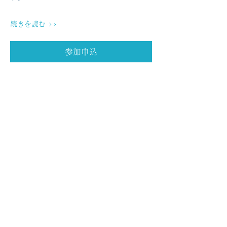
続きを読む >>
参加申込
このイベントをシェア
マイナンバー社会保障・税番号制度