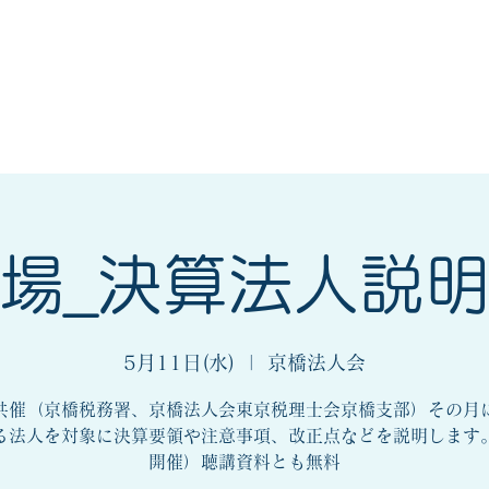
会
法人会とは
入会案内
場_決算法人説
5月11日(水)
  |  
京橋法人会
催（京橋税務署、京橋法人会東京税理士会京橋支部）その月
る法人を対象に決算要領や注意事項、改正点などを説明します
開催）聴講資料とも無料