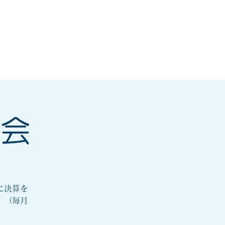
研修会
もっと見る
明会
に決算を
。（毎月