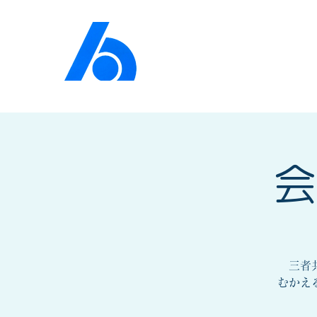
公益社団法人​
京橋法人
会
三者共
むかえ