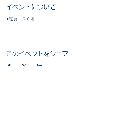
イベントについて
●定員　２０名
このイベントをシェア
マイナンバー社会保障・税番号制度
法人番号
6010005002613
© 2020 公益社団法人 京橋法人会