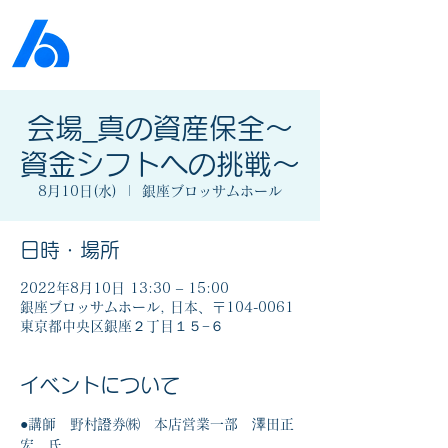
公益社団法人​
京橋法人会
会場_真の資産保全～
資金シフトへの挑戦～
8月10日(水)
  |  
銀座ブロッサムホール
日時・場所
2022年8月10日 13:30 – 15:00
銀座ブロッサムホール, 日本、〒104-0061
東京都中央区銀座２丁目１５−６
イベントについて
●講師　野村證券㈱　本店営業一部　澤田正
宏　氏