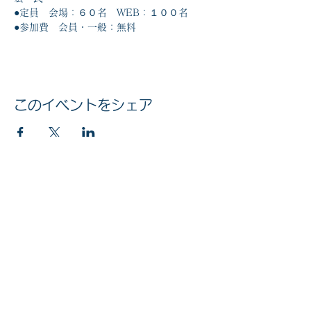
●定員　会場：６０名　WEB：１００名
●参加費　会員・一般：無料
このイベントをシェア
マイナンバー社会保障・税番号制度
法人番号
6010005002613
© 2020 公益社団法人 京橋法人会