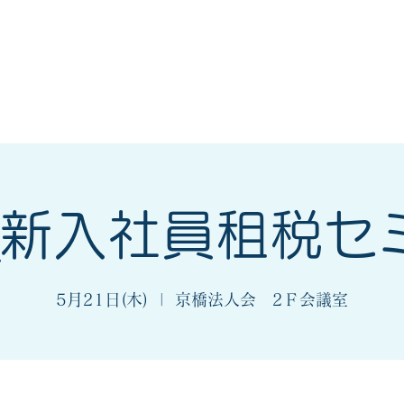
会
法人会とは
入会案内
_新入社員租税セ
5月21日(木)
  |  
京橋法人会 2Ｆ会議室