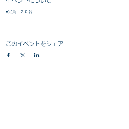
イベントについて
●定員　２０名
このイベントをシェア
マイナンバー社会保障・税番号制度
法人番号
6010005002613
© 2020 公益社団法人 京橋法人会