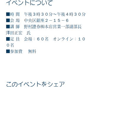
イベントについて
■時 間　午後３時３０分～午後４時３０分
■会 場　中央区銀座２－１５－６
■講 師　野村證券㈱本店営業一部副部長　
澤田正宏　氏
■定 員　会場：６０名　オンライン：１０
０名
■参加費 　無料
このイベントをシェア
マイナンバー社会保障・税番号制度