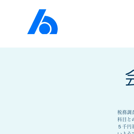
公益社団法人​
京橋法人
税務調
科目と
５千円
いよう