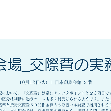
会
法人会とは
入会案内
会場_交際費の実
10月12日(火)
  |  
日本印刷会館 ２階
査において、「交際費」は常にチェックポイントとなる項目で
の区分は判断に迷うケースも多く見受けられるようです。また
基準と接待交際費５０％損金算入の取扱いも調査で指摘される
です。本説明会では、交際費等の概要から、処理する際に誤り