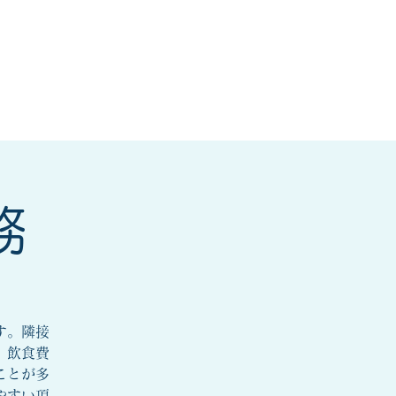
研修会
もっと見る
務
す。隣接
、飲食費
ことが多
やすい項