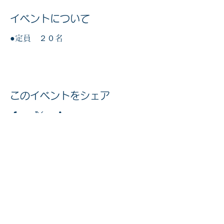
イベントについて
●定員 ２０名
このイベントをシェア
マイナンバー社会保障・税番号制度
法人番号
6010005002613
© 2020 公益社団法人 京橋法人会