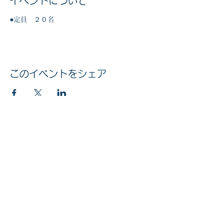
イベントについて
●定員　２０名
このイベントをシェア
マイナンバー社会保障・税番号制度
法人番号
6010005002613
© 2020 公益社団法人 京橋法人会