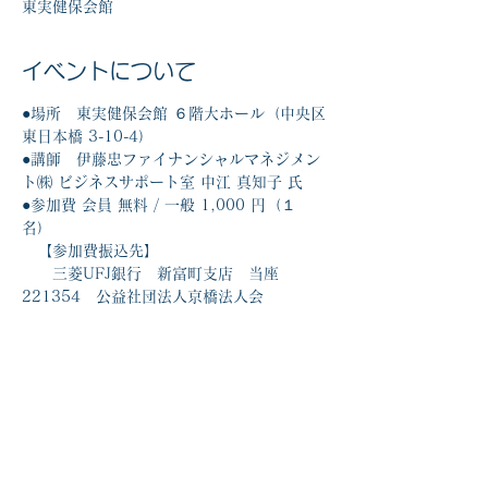
東実健保会館
イベントについて
●場所　東実健保会館 ６階大ホール（中央区
東日本橋 3-10-4）
●講師　伊藤忠ファイナンシャルマネジメン
ト㈱ ビジネスサポート室 中江 真知子 氏
●参加費 会員 無料 / 一般 1,000 円（１
名）  
　【参加費振込先】
　　三菱UFJ銀行　新富町支店　当座
221354　公益社団法人京橋法人会
このイベントをシェア