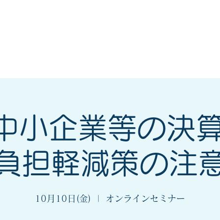
会
法人会とは
入会案内
_中小企業等の決
負担軽減策の注
10月10日(金)
  |  
オンラインセミナー