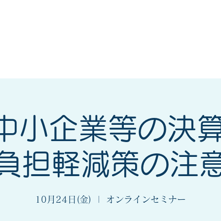
会
法人会とは
入会案内
_中小企業等の決
負担軽減策の注
10月24日(金)
  |  
オンラインセミナー