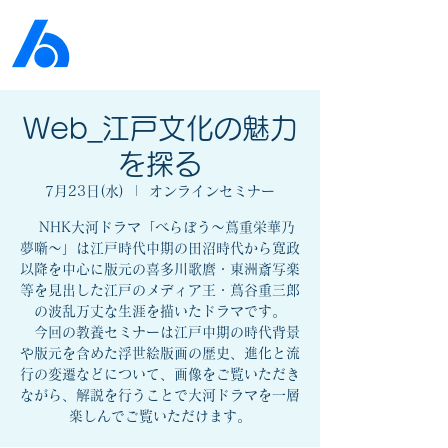
公益社団法人​
京橋法人会
Web_江戸文化の魅力
を探る
7月23日(水)
  |  
オンラインセミナー
NHK大河ドラマ「べらぼう〜蔦重栄華乃
夢噺〜」は江戸時代中期の田沼時代から寛政
以降を中心に版元の喜多川歌麿・東洲斎写楽
等を見出した江戸のメディア王・蔦谷重三郎
の波乱万丈な生涯を描いたドラマです。
今回の教養セミナーは江戸中期の時代背景
や版元を含めた浮世絵版画の歴史、進化と流
行の変遷などについて、画像をご覧いただき
ながら、解説を行うことで大河ドラマを一層
楽しんでご覧いただけます。