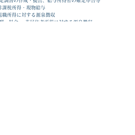
 法定調書の作成・提出、給与所得者の確定申告等
 非課税所得・現物給与
 退職所得に対する源泉徴収
報酬・料金、 非居住者所得に対する源泉徴収