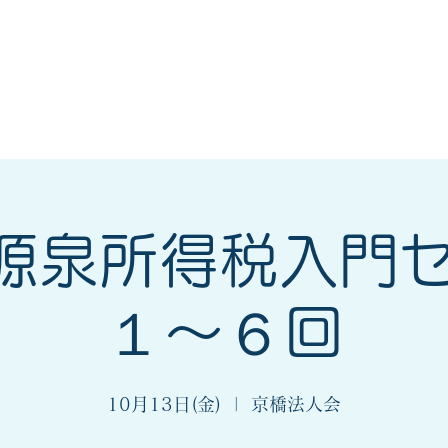
会
法人会とは
入会案内
_源泉所得税入門
１～６回
10月13日(金)
  |  
京橋法人会