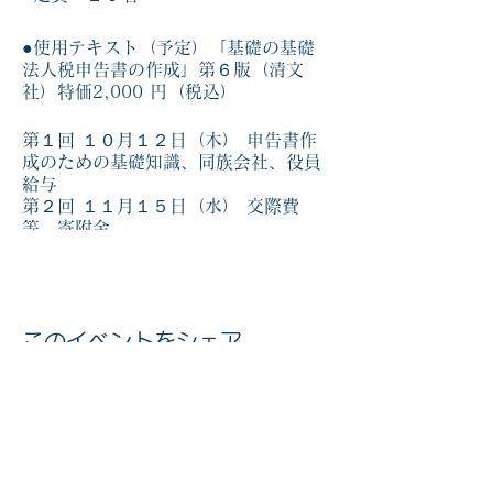
●使用テキスト（予定）「基礎の基礎
法人税申告書の作成」第６版（清文
社）特価2,000 円（税込）
第１回 １０月１２日（木） 申告書作
成のための基礎知識、同族会社、役員
給与
第２回 １１月１５日（水） 交際費
等、寄附金
第３回 １月１７日（水) 減価償却
第４回 ２月１４日（水） 租税公課、
所得税額控除
第５回 ３月１２日（火） 税額の計
このイベントをシェア
算、欠損金、税金の還付
第６回 ４月 ８日（月） 総合問題
マイナンバー社会保障・税番号制度