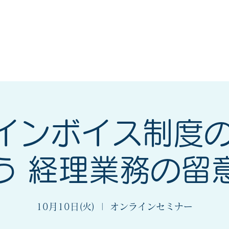
会
法人会とは
入会案内
_インボイス制度
う 経理業務の留
10月10日(火)
  |  
オンラインセミナー