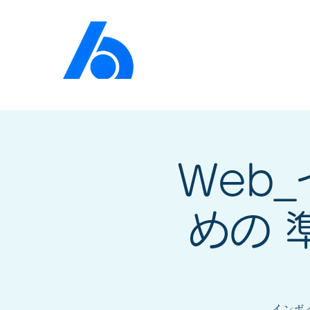
公益社団法人​
京橋法人
Web
めの 
インボ