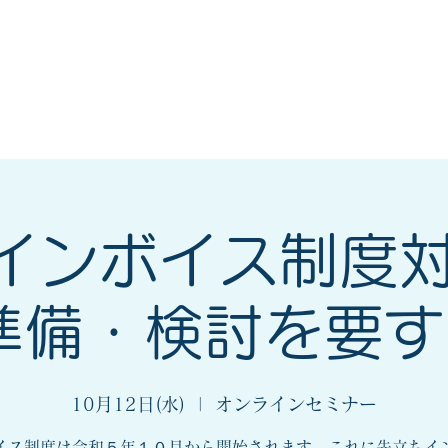
会
法人会とは
入会案内
_インボイス制度
準備・検討を要
10月12日(水)
  |  
オンラインセミナー
イス制度は令和５年１０月から開始されます。これに先立ちイ