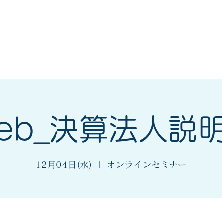
会
法人会とは
入会案内
eb_決算法人説
12月04日(水)
  |  
オンラインセミナー