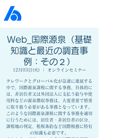
公益社団法人​
京橋法人会
Web_国際源泉（基礎
知識と最近の調査事
例：その２）
12月03日(火)
  |  
オンラインセミナー
テレワークとグローバル化が急速に進展する
中で、国際源泉課税に関する事務、具体的に
は、非居住者又は外国法人に支払う給与や使
用料などの源泉徴収事務は、大変重要で慎重
に取り扱う必要がある事務となっています。
このような国際源泉課税に関する事務を適切
に行うためには、居住者・非居住者の区分、
課税地の判定、租税条約など国際税務に特有
の知識も必要です。