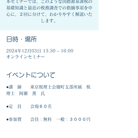
本セミナーでは、このような国際源泉課税の
基礎知識と最近の税務調査での指摘事項を中
心に、２回に分けて、わかりやすく解説いた
します。
日時・場所
2024年12月03日 13:30 – 16:00
オンラインセミナー
イベントについて
●講　師　　東京税理士会麹町支部所属　税
理士　阿瀬　薫　氏
●定　員　　会場６０名
●参加費　　会員：無料　一般：３０００円
このイベントをシェア