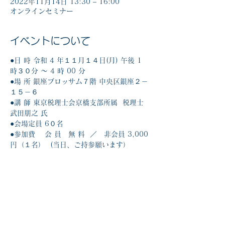
2022年11月14日 13:30 – 16:00
オンラインセミナー
イベントについて
●日 時 令和 4 年１１月１４日(月) 午後 1 
時３０分 ～ 4 時 00 分 
●場 所 銀座ブロッサム７階 中央区銀座２－
１５－６  
●講 師 東京税理士会京橋支部所属  税理士 
武田朋之 氏
●会場定員 6０名
●参加費 　会 員　無 料  ／　非会員 3,000 
円（１名）  (当日、ご持参願います）
このイベントをシェア