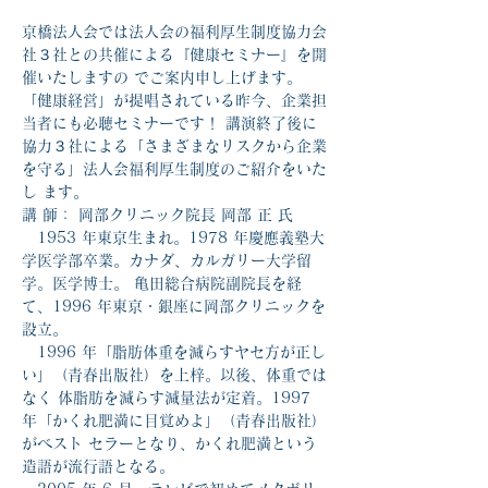
京橋法人会では法人会の福利厚生制度協力会
社３社との共催による『健康セミナー』を開
催いたしますの でご案内申し上げます。
「健康経営」が提唱されている昨今、企業担
当者にも必聴セミナーです！ 講演終了後に
協力３社による「さまざまなリスクから企業
を守る」法人会福利厚生制度のご紹介をいた
し ます。
講 師： 岡部クリニック院長 岡部 正 氏
　1953 年東京生まれ。1978 年慶應義塾大
学医学部卒業。カナダ、カルガリー大学留
学。医学博士。 亀田総合病院副院長を経
て、1996 年東京・銀座に岡部クリニックを
設立。 
　1996 年「脂肪体重を減らすヤセ方が正し
い」（青春出版社）を上梓。以後、体重では
なく 体脂肪を減らす減量法が定着。1997 
年「かくれ肥満に目覚めよ」（青春出版社）
がベスト セラーとなり、かくれ肥満という
造語が流行語となる。