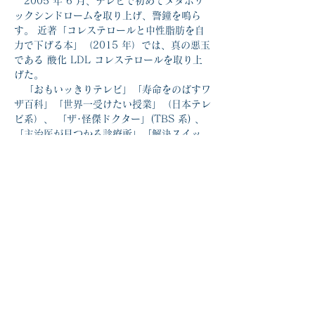
　2005 年 6 月、テレビで初めてメタボリ
ックシンドロームを取り上げ、警鐘を鳴ら
す。 近著「コレステロールと中性脂肪を自
力で下げる本」（2015 年）では、真の悪玉
である 酸化 LDL コレステロールを取り上
げた。
　「おもいッきりテレビ」「寿命をのばすワ
ザ百科」「世界一受けたい授業」（日本テレ
ビ系）、 「ザ･怪傑ドクター」(TBS 系) 、
「主治医が見つかる診療所」「解決スイッ
チ」（テレビ東 京系）「垣花正あなたとハ
ッピー」（ニッポン放送）などに出演。 
続きを読む >>
このイベントをシェア
マイナンバー社会保障・税番号制度