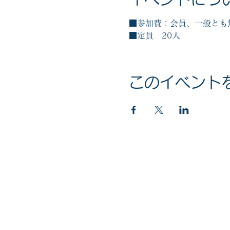
■参加費：会員、一般とも
■定員　20人
このイベント
マイナンバー社会保障・税番号制