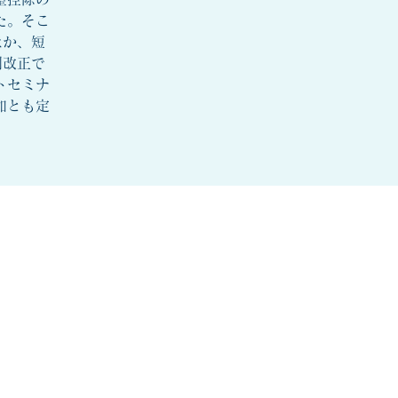
た。そこ
ほか、短
制改正で
トセミナ
加とも定