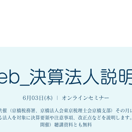
会
法人会とは
入会案内
eb_決算法人説
6月03日(木)
  |  
オンラインセミナー
催（京橋税務署、京橋法人会東京税理士会京橋支部）その月
る法人を対象に決算要領や注意事項、改正点などを説明します
開催）聴講資料とも無料