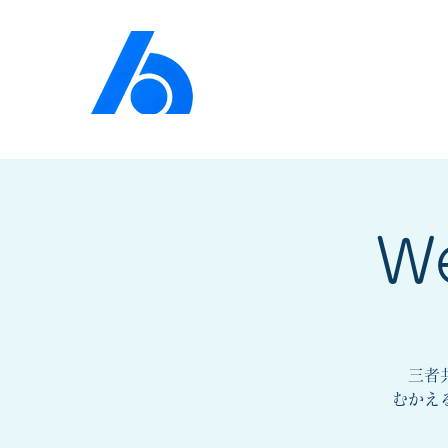
公益社団法人​
京橋法人
W
三者共
むかえ