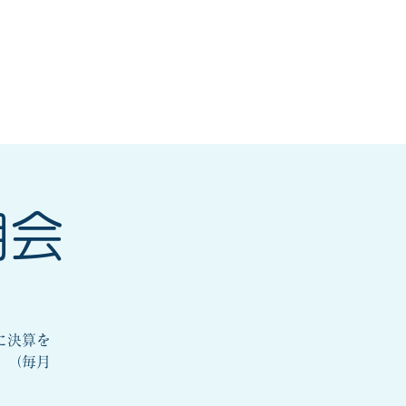
研修会
もっと見る
明会
に決算を
。（毎月